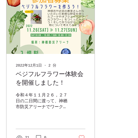
2022年12月1日
∙
2
分
ベジフルフラワー体験会
を開催しました！
令和４年１１月２６，２７
日の二日間に渡って、神栖
市防災アリーナでワークシ
ョップが開催されました。
当協議会では「ベジフルフ
ラワー体験」を出店しまし
た。 企画段階から「これ
は成功するぞ」と確信して
21
0