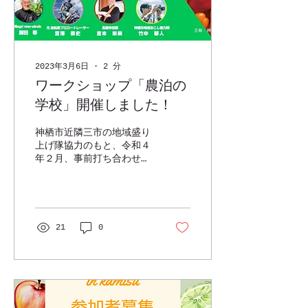
2023年3月6日
∙
2
分
ワークショップ「農泊の
学校」開催しました！
神栖市近隣三市の地域盛り
上げ隊協力のもと、令和４
年２月、事前打ち合わせも
含めて計３日に渡って「神
栖の農業、観光を盛り上げ
るには？」をテーマに 各
グループで意見交換を行い
ました。 グループ別にど
21
0
んどん意見を出し合いま
す。 出された意見を、カ
テゴリー別に整理しま
す。...