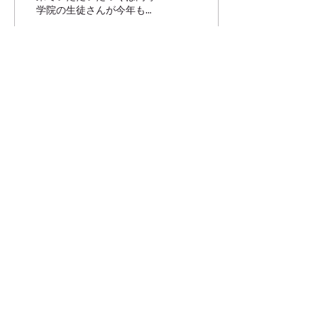
学院の生徒さんが今年もモ
ニターツアーに来てくれま
した。 去年の生徒さんと
は久しぶりの再会！えええ
大きくなったねと感動しき
りでした。 新しい生徒さ
30
0
んも増えていてこちらもま
すますやる気が出るという
ものです。...
もっと見る
​神栖農泊協議会
〒314-0252 茨城県神栖市太田580-18
TEL：0479-46-5771
FAX：0479-46-5771
Mail：
info@kamisunouhaku.com
中核法人