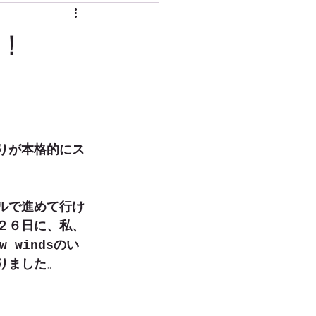
！
りが本格的にス
ルで進めて行け
２６日に、私、
 windsのい
りました
。