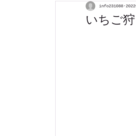
info231088
202
いちご狩