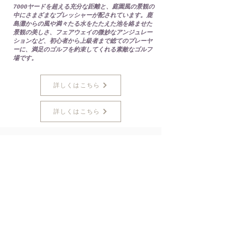
7000ヤードを超える充分な距離と、庭園風の景観の
中にさまざまなプレッシャーが配されています。鹿
島灘からの風や満々たる水をたたえた池を絡ませた
景観の美しさ、フェアウェイの微妙なアンジュレー
ションなど、初心者から上級者まで総てのプレーヤ
ーに、満足のゴルフを約束してくれる素敵なゴルフ
場です。
詳しくはこちら
詳しくはこちら
​例えば、こんな観光コ
ースもあります