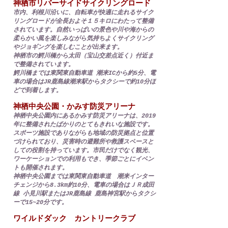
神栖市リバーサイドサイクリングロード
市内、利根川沿いに、自転車が快適に走れるサイク
リングロードが全長およそ１５キロにわたって整備
されています。自然いっぱいの景色や川や海からの
柔らかい風を楽しみながら気持ちよくサイクリング
やジョギングを楽しむことが出来ます。
神栖市の鰐川橋から太田（宝山交差点近く）付近ま
で整備されています。
鰐川橋までは東関東自動車道 潮来ICから約5分、電
車の場合はJR鹿島線潮来駅からタクシーで約10分ほ
どで到着します。
神栖中央公園・かみす防災アリーナ
神栖中央公園内にあるかみす防災アリーナは、2019
年に整備されたばかりのとてもきれいな施設です。
スポーツ施設でありながらも地域の防災拠点と位置
づけられており、災害時の避難所や救護スペースと
しての役割を持っています。市民だけでなく観光、
ワーケーションでの利用もでき、季節ごとにイベン
トも開催されます。
神栖中央公園までは東関東自動車道 潮来インター
チェンジから8.3km約10分、電車の場合はＪＲ成田
線 小見川駅またはJR鹿島線 鹿島神宮駅からタクシ
ーで15~20分です。
ワイルドダック カントリークラブ