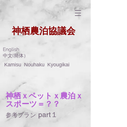
​神栖農泊協議会
​
English
​中文(簡体）
Kamisu Nouhaku Kyougikai
​神栖ｘペットｘ農泊ｘ
スポーツ＝？？
part１
参考プラン